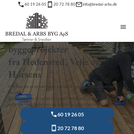
60 19 26 05
20 72 78 80
info@bredal-arbs.dk
BREDAL & ARBS BYG APS
Se tidligere tømrer- og
byggeprojekter
fra Hedensted, Vejle og
Horsens
Her kan du se et udvalg af tidligere opgaver, vi har løst for
kunder.
Galleriet giver et indblik i vores håndværk, materialevalg og
erfaring med både små og større byggeprojekter.
60 19 26 05
20 72 78 80