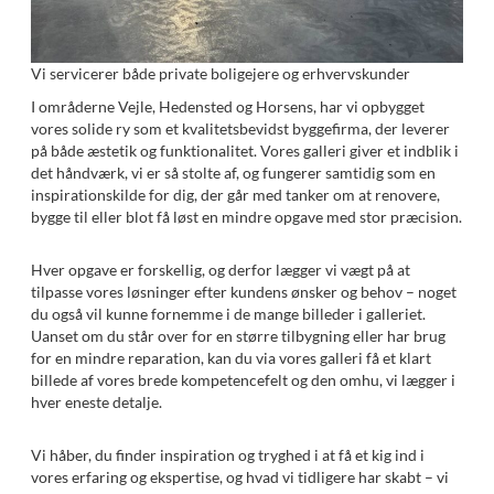
Vi servicerer både private boligejere og erhvervskunder
I områderne Vejle, Hedensted og Horsens, har vi opbygget
vores solide ry som et kvalitetsbevidst byggefirma, der leverer
på både æstetik og funktionalitet. Vores galleri giver et indblik i
det håndværk, vi er så stolte af, og fungerer samtidig som en
inspirationskilde for dig, der går med tanker om at renovere,
bygge til eller blot få løst en mindre opgave med stor præcision.
Hver opgave er forskellig, og derfor lægger vi vægt på at
tilpasse vores løsninger efter kundens ønsker og behov – noget
du også vil kunne fornemme i de mange billeder i galleriet.
Uanset om du står over for en større tilbygning eller har brug
for en mindre reparation, kan du via vores galleri få et klart
billede af vores brede kompetencefelt og den omhu, vi lægger i
hver eneste detalje.
Vi håber, du finder inspiration og tryghed i at få et kig ind i
vores erfaring og ekspertise, og hvad vi tidligere har skabt – vi