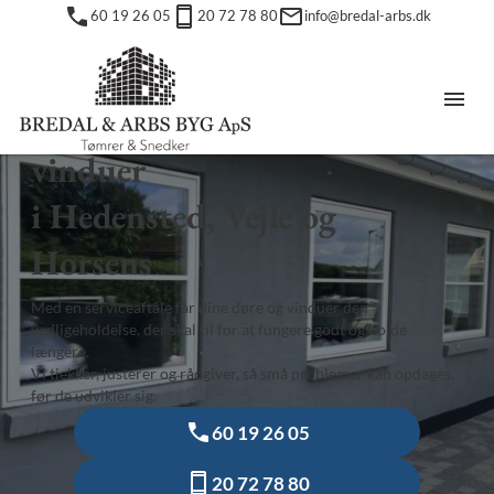
60 19 26 05
20 72 78 80
info@bredal-arbs.dk
BREDAL & ARBS BYG APS
Serviceaftale til døre og
vinduer
i Hedensted, Vejle og
Horsens
Med en serviceaftale får dine døre og vinduer den
vedligeholdelse, der skal til for at fungere godt og holde
længere.
Vi tjekker, justerer og rådgiver, så små problemer kan opdages,
før de udvikler sig.
60 19 26 05
20 72 78 80