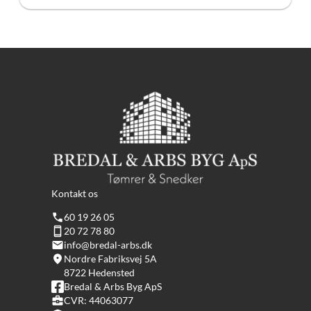
Kontakt os
60 19 26 05
20 72 78 80
info@bredal-arbs.dk
Nordre Fabriksvej 5A
8722 Hedensted
Bredal & Arbs Byg ApS
CVR: 44063077